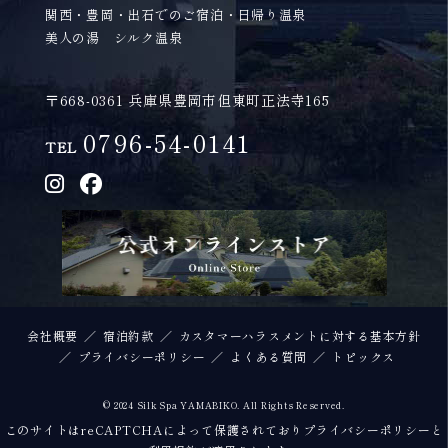
関西・豊岡・出石でのご宿泊・日帰り温泉
美人の湯 シルク温泉
〒668-0361 兵庫県豊岡市但東町正法寺165
0796-54-0141
TEL
会社概要
宿泊約款
カスタマーハラスメントに対する基本方針
プライバシーポリシー
よくある質問
トピックス
© 2024 Silk Spa YAMABIKO. All Rights Reserved.
このサイトはreCAPTCHAによって保護されており
プライバシーポリシー
と