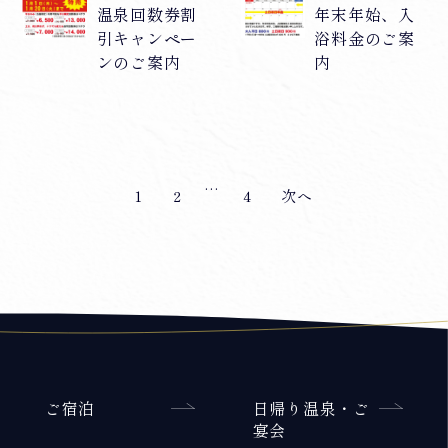
温泉回数券割
年末年始、入
引キャンペー
浴料金のご案
ンのご案内
内
…
1
2
4
次へ
ご宿泊
日帰り温泉・ご
宴会