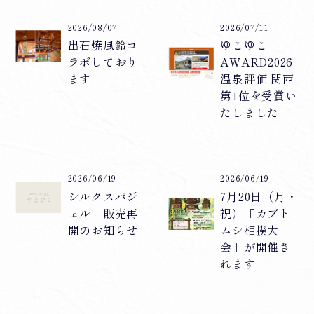
2026/08/07
2026/07/11
出石焼風鈴コ
ゆこゆこ
ラボしており
AWARD2026
ます
温泉評価 関西
第1位を受賞い
たしました
2026/06/19
2026/06/19
シルクスパジ
7月20日（月・
ェル 販売再
祝）「カブト
開のお知らせ
ムシ相撲大
会」が開催さ
れます