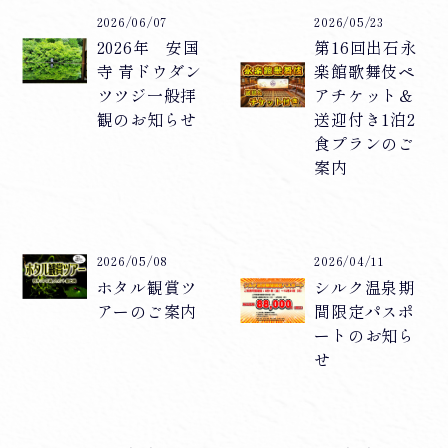
2026/06/07
2026/05/23
2026年 安国
第16回出石永
寺 青ドウダン
楽館歌舞伎ペ
ツツジ一般拝
アチケット＆
観のお知らせ
送迎付き1泊2
食プランのご
案内
2026/05/08
2026/04/11
ホタル観賞ツ
シルク温泉期
アーのご案内
間限定パスポ
ートのお知ら
せ