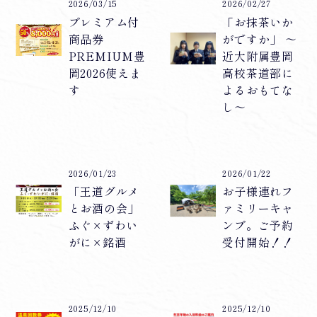
2026/03/15
2026/02/27
プレミアム付
「お抹茶いか
商品券
がですか」 〜
PREMIUM豊
近大附属豊岡
岡2026使えま
高校茶道部に
す
よるおもてな
し〜
2026/01/23
2026/01/22
「王道グルメ
お子様連れフ
とお酒の会」
ァミリーキャ
ふぐ×ずわい
ンプ。ご予約
がに×銘酒
受付開始！！
2025/12/10
2025/12/10