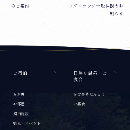
ーのご案内
ウダンツツジ一般拝観のお
稿
知らせ
ナ
ビ
ゲ
ー
シ
ご宿泊
日帰り温泉・ご
宴会
ョ
ン
お料理
お食事処たんとう
お部屋
ご宴会
館内施設
観光・イベント