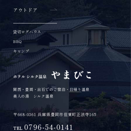
アウトドア
貸切ログハウス
BBQ
キャンプ
関西・豊岡・出石でのご宿泊・日帰り温泉
美人の湯 シルク温泉
〒668-0361 兵庫県豊岡市但東町正法寺165
0796-54-0141
TEL