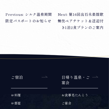
Previous:
シルク温泉期間
Next:
第16回出石永楽館歌
投
限定パスポートのお知らせ
舞伎ペアチケット＆送迎付
稿
き1泊2食プランのご案内
ナ
ビ
ゲ
ー
シ
ご宿泊
日帰り温泉・ご
宴会
ョ
ン
お料理
お食事処たんとう
お部屋
ご宴会