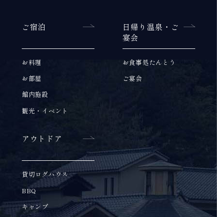
ゲ
ー
ご宿泊
日帰り温泉・ご
宴会
シ
お料理
お食事処たんとう
ョ
お部屋
ご宴会
ン
館内施設
観光・イベント
アウトドア
貸切ログハウス
BBQ
キャンプ