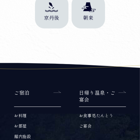
京丹後
朝来
ご宿泊
日帰り温泉・ご
宴会
お料理
お食事処たんとう
お部屋
ご宴会
館内施設