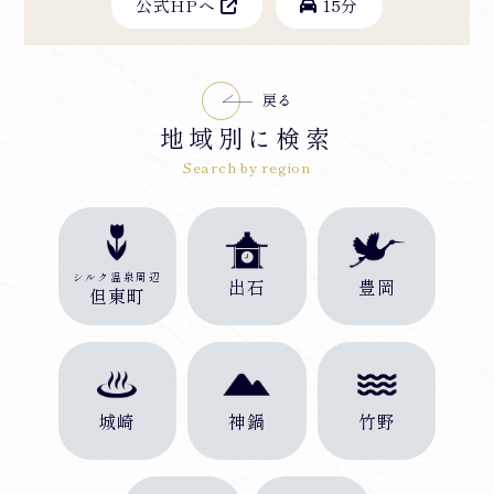
公式HPへ
15分
戻る
地域別に検索
Search by region
シルク温泉周辺
出石
豊岡
但東町
城崎
神鍋
竹野