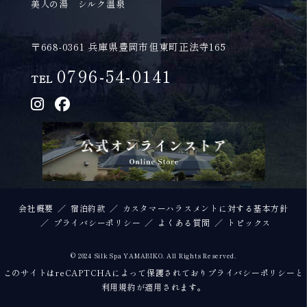
美人の湯 シルク温泉
〒668-0361 兵庫県豊岡市但東町正法寺165
0796-54-0141
TEL
会社概要
宿泊約款
カスタマーハラスメントに対する基本方針
プライバシーポリシー
よくある質問
トピックス
© 2024 Silk Spa YAMABIKO. All Rights Reserved.
このサイトはreCAPTCHAによって保護されており
プライバシーポリシー
と
利用規約
が適用されます。