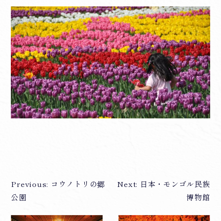
Previous:
コウノトリの郷
Next:
日本・モンゴル民族
投
公園
博物館
稿