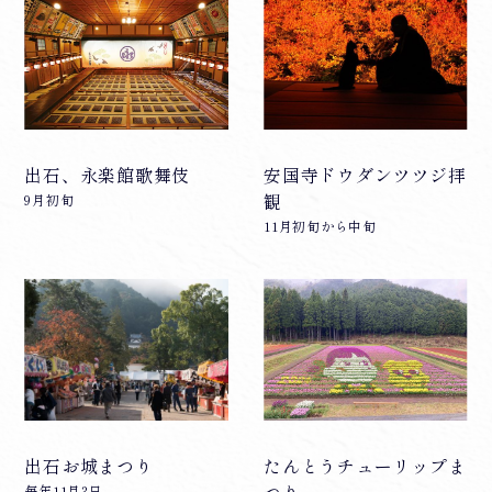
ナ
ビ
ゲ
ー
出石、永楽館歌舞伎
安国寺ドウダンツツジ拝
シ
9月初旬
観
ョ
11月初旬から中旬
ン
出石お城まつり
たんとうチューリップま
毎年11月3日