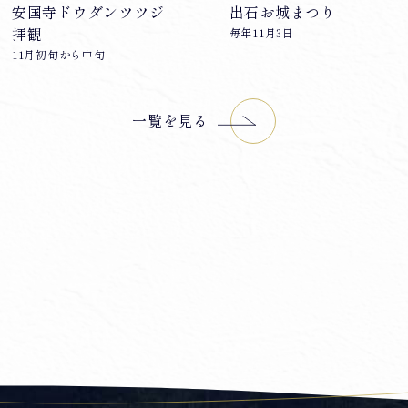
安国寺ドウダンツツジ
出石お城まつり
拝観
毎年11月3日
11月初旬から中旬
一覧を見る