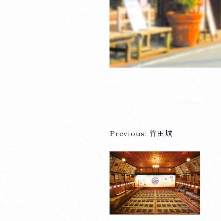
Previous:
竹田城
投
稿
ナ
ビ
ゲ