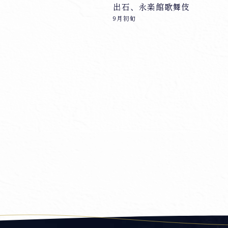
出石、永楽館歌舞伎
ー
9月初旬
シ
ョ
ン