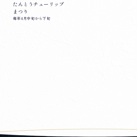
たんとうチューリップ
まつり
毎年4月中旬から下旬